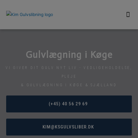
Gulvlægning i Køge
VI GIVER DIT GULV NYT LIV - VEDLIGEHOLDELSE,
PLEJE
& GULVLÆGNING I KØGE & SJÆLLAND
(+45) 40 56 29 69
KIM@KSGULVSLIBER.DK