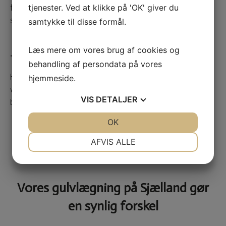
tjenester. Ved at klikke på 'OK' giver du
frisker det op og får det til at se nyt ud igen. Kontakt os for
spørgsmål.
samtykke til disse formål.
Læs mere om vores brug af cookies og
Terazzo
behandling af persondata på vores
Hvis man sørger for at rense og behandle gulvet, bliver
hjemmeside.
vedligeholdelsen lettere fremover. Vi kan hjælpe med den rette
VIS
DETALJER
behandling.
JA
NEJ
OK
JA
NEJ
NØDVENDIGE
PRÆFERENCER
AFVIS ALLE
JA
NEJ
JA
NEJ
MARKETING
STATISTIK
Vores gulvlægning på Sjælland gør
en synlig forskel