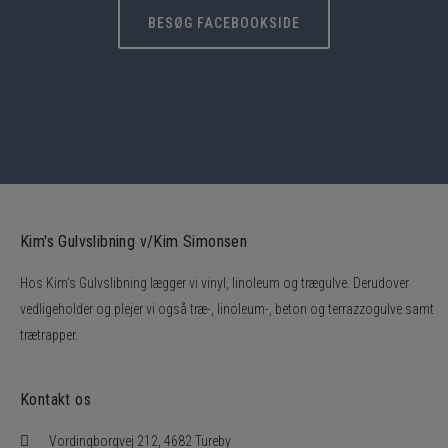
BESØG FACEBOOKSIDE
Kim's Gulvslibning v/Kim Simonsen
Hos Kim’s Gulvslibning lægger vi vinyl, linoleum og trægulve. Derudover
vedligeholder og plejer vi også træ-, linoleum-, beton og terrazzogulve samt
trætrapper.
Kontakt os
Vordingborgvej 212, 4682 Tureby