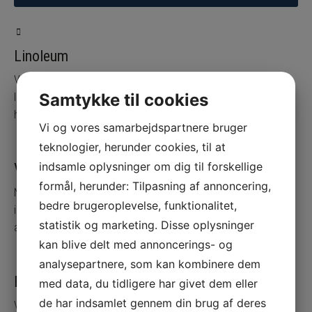
Linoleum
Vi bruger en nyudviklet metode, Linoslib, til behandling af dit
Samtykke til cookies
linoleumsgulv - vi er den eneste udbyder i Danmark - ring og
hør mere.
Vi og vores samarbejdspartnere bruger
teknologier, herunder cookies, til at
indsamle oplysninger om dig til forskellige
Vinyl
formål, herunder: Tilpasning af annoncering,
Når du får renset dit vinylgulv, ser hele rummet fantastisk ud
bedre brugeroplevelse, funktionalitet,
igen. Ring og hør nærmere om vores behandling og metode til
statistik og marketing. Disse oplysninger
at forlænge dets levetid.
kan blive delt med annoncerings- og
analysepartnere, som kan kombinere dem
Beton
med data, du tidligere har givet dem eller
de har indsamlet gennem din brug af deres
Vi kan behandle dit betongulv med en helt ny metode, der